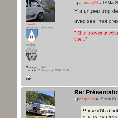
par
muzo74
» 19 Mai 2
Y a un.peu trop de 
avec ses "moi presi
muzo74
GTiste de la Ht-Savoie
" Si tu trouves ta voit
vite..."
Mécène
Messages:
9549
Inscrit le:
25 Décembre 2010, 21:42
Re: Présentatio
par
gtclés
» 19 Mai 201
muzo74 a écrit
Y a un.peu trop d