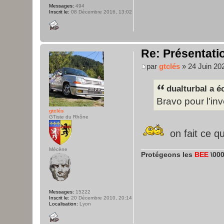
Messages:
494
Inscrit le:
08 Décembre 2016, 13:02
Re: Présentatio
par
gtclés
» 24 Juin 20
dualturbal a éc
Bravo pour l'in
gtclés
GTiste du Rhône
on fait ce q
Mécène
Protégeons les
BEE
\000
Messages:
15222
Inscrit le:
20 Décembre 2010, 20:14
Localisation:
Lyon