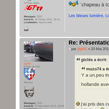
GTTiste fidèle
¨chapeau à to
Les bleues lumière, c
Messages:
2507
Inscrit le:
16 Février 2011, 20:21
Localisation:
Haute-Loire
Re: Présentatio
par
jéjé01
» 20 Mai 201
gtclés a écrit:
jéjé01
GTiste de l'Ain
muzo74 a éc
Y a un.peu tro
Mécène
hollande avec
j'ai pris des
Messages:
7067
Inscrit le:
25 Décembre 2010, 16:25
Localisation:
Ain