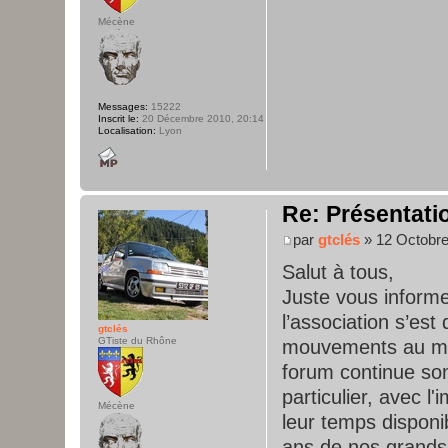
Mécène
Messages:
15222
Inscrit le:
20 Décembre 2010, 20:14
Localisation:
Lyon
Re: Présentatio
par
gtclés
» 12 Octobre
Salut à tous,
Juste vous inform
l’association s’es
gtclés
GTiste du Rhône
mouvements au m
forum continue so
particulier, avec l
Mécène
leur temps dispon
ans de nos grands 