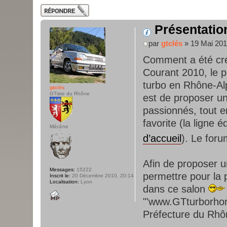
Publier une
réponse
Présentation
par
gtclés
» 19 Mai 201
Comment a été cr
Courant 2010, le p
turbo en Rhône-Alpe
gtclés
GTiste du Rhône
est de proposer un
passionnés, tout e
favorite (la ligne 
Mécène
d’accueil
). Le foru
Afin de proposer u
Messages:
15222
permettre pour la 
Inscrit le:
20 Décembre 2010, 20:14
Localisation:
Lyon
dans ce salon
"'www.GTturborhon
Préfecture du Rhô