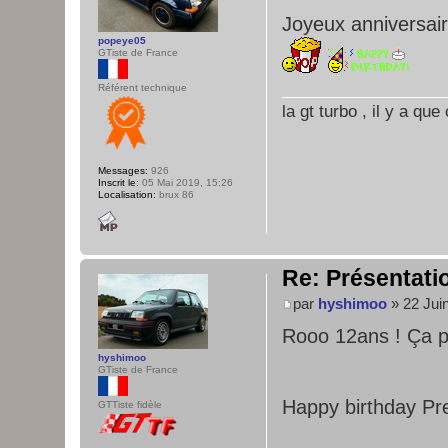
Joyeux anniversair
popeye05
GTiste de France
Référent technique
la gt turbo , il y a qu
Messages:
926
Inscrit le:
05 Mai 2019, 15:26
Localisation:
brux 86
Re: Présentatio
par
hyshimoo
» 22 Jui
Rooo 12ans ! Ça 
hyshimoo
GTiste de France
Happy birthday Pr
GTTiste fidèle