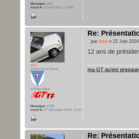
Messages:
643
Inscrit le:
12 Avril 2012, 17:09
Re: Présentatio
par
nico
» 22 Juin 2024
12 ans de présiden
nico
ma GT qu'est presque 
GTiste de la Savoie
GTTiste fidèle
Messages:
2796
Inscrit le:
27 Décembre 2010, 14:47
Re: Présentatio