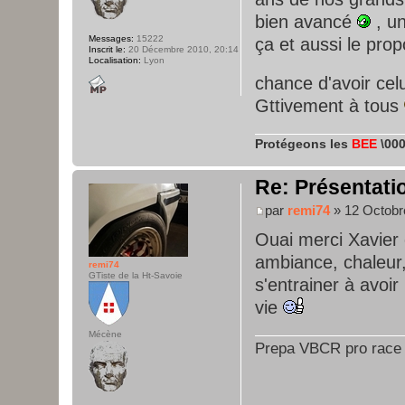
bien avancé
, un
Messages:
15222
ça et aussi le prop
Inscrit le:
20 Décembre 2010, 20:14
Localisation:
Lyon
chance d'avoir cel
Gttivement à tous
Protégeons les
BEE
\000
Re: Présentatio
par
remi74
» 12 Octobr
Ouai merci Xavier 
ambiance, chaleur
remi74
GTiste de la Ht-Savoie
s'entrainer à avoir
vie
Mécène
Prepa VBCR pro race