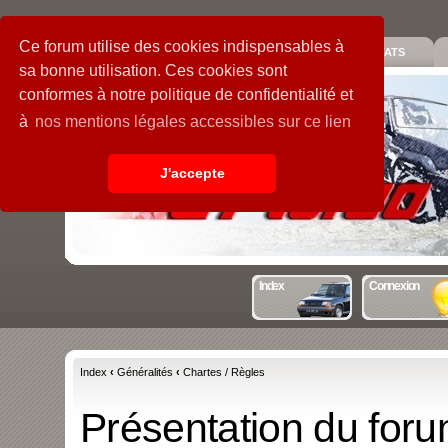
Ce forum utilise des cookies indispensables à
PIECES
GALERIE
GUIDE
STATS
sa bonne utilisation. Ces cookies sont
conformes à notre politique de confidentialité et
à
nos mentions légales accessibles sur ce lien
J'accepte
Index
Connexion
Index
‹
Généralités
‹
Chartes / Règles
Présentation du forum