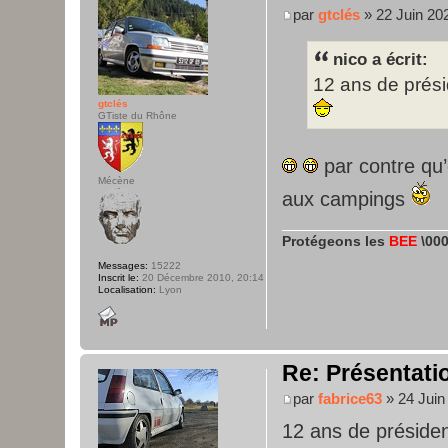
par
gtclés
» 22 Juin 20
nico a écrit:
12 ans de prési
gtclés
GTiste du Rhône
par contre qu’
Mécène
aux campings
Protégeons les
BEE
\000
Messages:
15222
Inscrit le:
20 Décembre 2010, 20:14
Localisation:
Lyon
Re: Présentatio
par
fabrice63
» 24 Juin
12 ans de présid