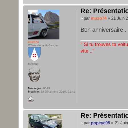
Re: Présentatio
par
muzo74
» 21 Juin 2
Bon anniversaire 
muzo74
" Si tu trouves ta voit
GTiste de la Ht-Savoie
vite..."
Mécène
Messages:
9549
Inscrit le:
25 Décembre 2010, 21:42
Re: Présentatio
par
popeye05
» 21 Juin