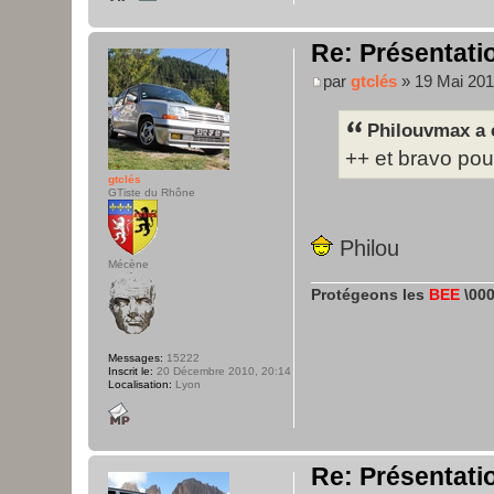
Re: Présentatio
par
gtclés
» 19 Mai 201
Philouvmax a é
++ et bravo pou
gtclés
GTiste du Rhône
Philou
Mécène
Protégeons les
BEE
\000
Messages:
15222
Inscrit le:
20 Décembre 2010, 20:14
Localisation:
Lyon
Re: Présentatio