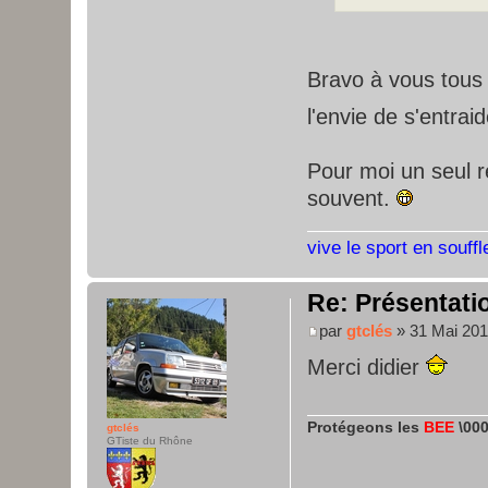
Bravo à vous tous
l'envie de s'entrai
Pour moi un seul r
souvent.
vive le sport en souffl
Re: Présentatio
par
gtclés
» 31 Mai 201
Merci didier
Protégeons les
BEE
\000
gtclés
GTiste du Rhône