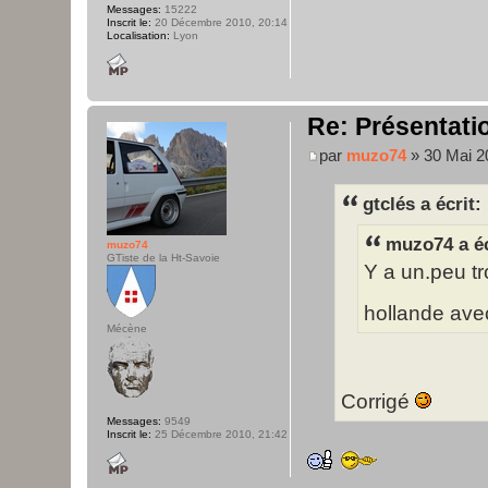
Messages:
15222
Inscrit le:
20 Décembre 2010, 20:14
Localisation:
Lyon
Re: Présentatio
par
muzo74
» 30 Mai 2
gtclés a écrit:
muzo74 a éc
muzo74
GTiste de la Ht-Savoie
Y a un.peu tro
hollande avec
Mécène
Corrigé
Messages:
9549
Inscrit le:
25 Décembre 2010, 21:42