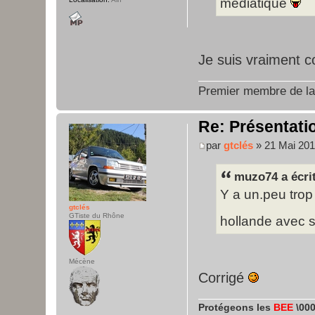
médiatique
Je suis vraiment 
Premier membre de l
Re: Présentatio
par
gtclés
» 21 Mai 201
muzo74 a écrit
Y a un.peu trop d
gtclés
GTiste du Rhône
hollande avec se
Mécène
Corrigé
Protégeons les
BEE
\000