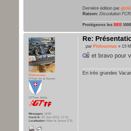
Dernière édition par
gtclé
Raison:
Dissolution FC
Protégeons les
BEE
\000
Re: Présentatio
par
Philouvmax
» 19 M
et bravo pour v
En très grandes Vaca
Philouvmax
GTiste de la Savoie
GTTiste fidèle
Messages:
1636
Inscrit le:
20 Juin 2012, 17:11
Localisation:
Aillon le Jeune (73)