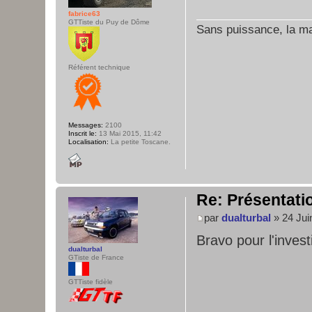
fabrice63
GTTiste du Puy de Dôme
Sans puissance, la maî
Référent technique
Messages:
2100
Inscrit le:
13 Mai 2015, 11:42
Localisation:
La petite Toscane.
Re: Présentatio
par
dualturbal
» 24 Jui
Bravo pour l'inves
dualturbal
GTiste de France
GTTiste fidèle