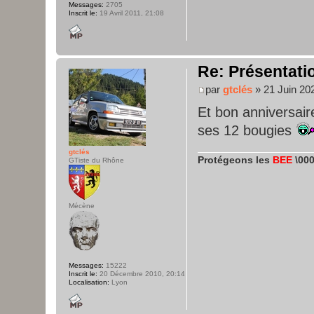
Messages:
2705
Inscrit le:
19 Avril 2011, 21:08
Re: Présentatio
par
gtclés
» 21 Juin 20
Et bon anniversaire
ses 12 bougies
gtclés
Protégeons les
BEE
\000
GTiste du Rhône
Mécène
Messages:
15222
Inscrit le:
20 Décembre 2010, 20:14
Localisation:
Lyon