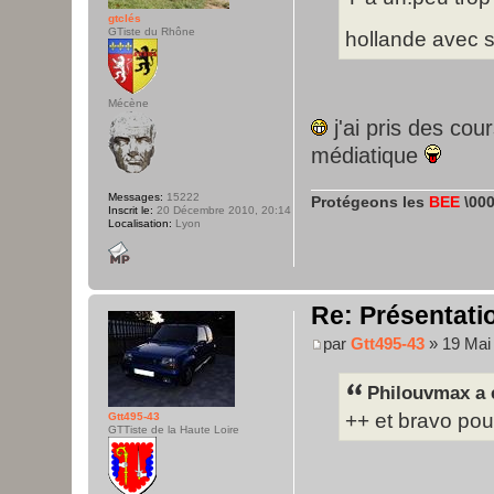
gtclés
GTiste du Rhône
hollande avec se
Mécène
j'ai pris des co
médiatique
Messages:
15222
Protégeons les
BEE
\000
Inscrit le:
20 Décembre 2010, 20:14
Localisation:
Lyon
Re: Présentatio
par
Gtt495-43
» 19 Mai 
Philouvmax a é
++ et bravo pou
Gtt495-43
GTTiste de la Haute Loire