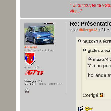
" Si tu trouves ta voit
vite..."
Re: Présentatio
par
didiergtt43
» 31 Ma
muzo74 a écrit
didiergtt43
gtclés a écr
GTTiste de la Haute Loire
muzo74 a
Y a un.peu 
GTTiste fidèle
hollande av
Messages:
233
Inscrit le:
18 Octobre 2013, 18:21
Corrigé