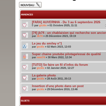
Publier un nouveau
sujet
ANNONCES
[FARA] AUVERNHA - Du 3 au 6 septembre 2026
par
gtclés
» 01 Octobre 2025, 11:11
[74] jb74 - un chablaisien qui recherche son ancie
par
Jb74
» 25 Décembre 2023, 19:19
Le jeu du smiley n°1
par
gtclés
» 02 Mars 2023, 12:03
Super chaine youtube pilotage/essai de qualité
par
remi74
» 30 Mars 2022, 12:34
[TUTO] Se faire un fil d'infos du forum
par
gtclés
» 02 Janvier 2020, 12:27
La galerie photo
par
gtclés
» 28 Août 2011, 20:13
Insertion d'une photo dans un post
par
gtclés
» 29 Décembre 2010, 13:46
SUJETS