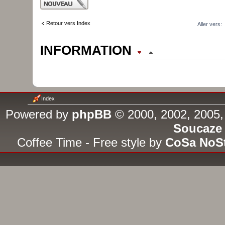
Publier un nouveau
sujet
Retour vers Index
Aller vers:
INFORMATION
QUI EST EN LIGNE ?
Utilisateur(s) parcourant actue
Index
inscrit et 4 invité(s)
Powered by
phpBB
© 2000, 2002, 2005,
Soucaze
PERMISSIONS DU FORUM
Coffee Time - Free style by
CoSa NoS
Vous
ne pouvez pas
publier 
Vous
ne pouvez pas
répondre
Vous
ne pouvez pas
éditer v
Vous
ne pouvez pas
supprim