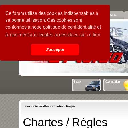
Ce forum utilise des cookies indispensables à
PIECES
GALERIE
GUIDE
STATS
sa bonne utilisation. Ces cookies sont
conformes à notre politique de confidentialité et
à
nos mentions légales accessibles sur ce lien
J'accepte
Index
Connexion
Index
‹
Généralités
‹
Chartes / Règles
Chartes / Règles