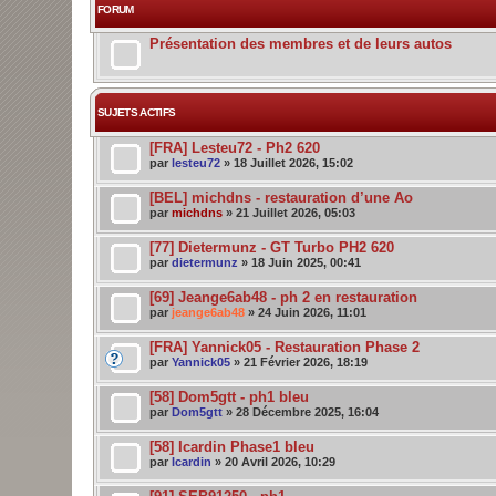
FORUM
Présentation des membres et de leurs autos
SUJETS ACTIFS
[FRA] Lesteu72 - Ph2 620
par
lesteu72
» 18 Juillet 2026, 15:02
[BEL] michdns - restauration d’une Ao
par
michdns
» 21 Juillet 2026, 05:03
[77] Dietermunz - GT Turbo PH2 620
par
dietermunz
» 18 Juin 2025, 00:41
[69] Jeange6ab48 - ph 2 en restauration
par
jeange6ab48
» 24 Juin 2026, 11:01
[FRA] Yannick05 - Restauration Phase 2
par
Yannick05
» 21 Février 2026, 18:19
[58] Dom5gtt - ph1 bleu
par
Dom5gtt
» 28 Décembre 2025, 16:04
[58] Icardin Phase1 bleu
par
Icardin
» 20 Avril 2026, 10:29