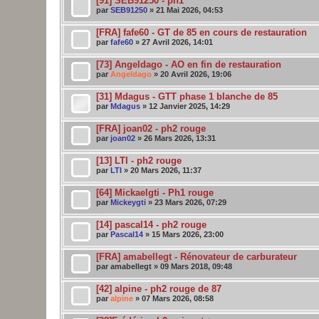
[91] SEB91250 - ph1
par
SEB91250
» 21 Mai 2026, 04:53
[FRA] fafe60 - GT de 85 en cours de restauration
par
fafe60
» 27 Avril 2026, 14:01
[73] Angeldago - AO en fin de restauration
par
Angeldago
» 20 Avril 2026, 19:06
[31] Mdagus - GTT phase 1 blanche de 85
par
Mdagus
» 12 Janvier 2025, 14:29
[FRA] joan02 - ph2 rouge
par
joan02
» 26 Mars 2026, 13:31
[13] LTI - ph2 rouge
par
LTI
» 20 Mars 2026, 11:37
[64] Mickaelgti - Ph1 rouge
par
Mickeygti
» 23 Mars 2026, 07:29
[14] pascal14 - ph2 rouge
par
Pascal14
» 15 Mars 2026, 23:00
[FRA] amabellegt - Rénovateur de carburateur
par amabellegt » 09 Mars 2018, 09:48
[42] alpine - ph2 rouge de 87
par
alpine
» 07 Mars 2026, 08:58