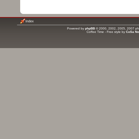
QUI EST EN LIGNE ?
Utilisateur(s) parcourant actuellement ce forum : Aucun utilisateur inscrit et 3
Index
Powered by
phpBB
© 2000, 2002, 2005, 2007 php
Coffee Time - Free style by
CoSa No