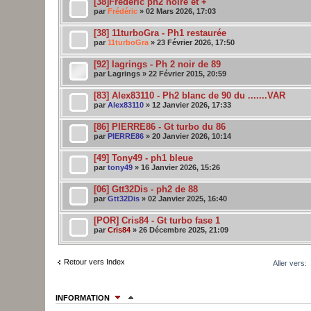
[38]Frédéric ph2 noire et +
par
Frédéric
» 02 Mars 2026, 17:03
[38] 11turboGra - Ph1 restaurée
par
11turboGra
» 23 Février 2026, 17:50
[92] lagrings - Ph 2 noir de 89
par Lagrings » 22 Février 2015, 20:59
[83] Alex83110 - Ph2 blanc de 90 du .......VAR
par
Alex83110
» 12 Janvier 2026, 17:33
[86] PIERRE86 - Gt turbo du 86
par
PIERRE86
» 20 Janvier 2026, 10:14
[49] Tony49 - ph1 bleue
par
tony49
» 16 Janvier 2026, 15:26
[06] Gtt32Dis - ph2 de 88
par
Gtt32Dis
» 02 Janvier 2025, 16:40
[POR] Cris84 - Gt turbo fase 1
par
Cris84
» 26 Décembre 2025, 21:09
Retour vers Index
Aller vers:
INFORMATION