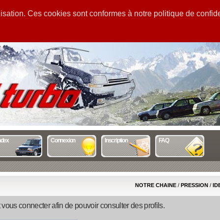
sation. Ces cookies sont conformes à notre politique de confiden
GUIDE
STATS
MENTIONS
ndex
Connexion
Inscription
FAQ
NOTRE CHAINE
/
PRESSION
/
ID
 vous connecter afin de pouvoir consulter des profils.